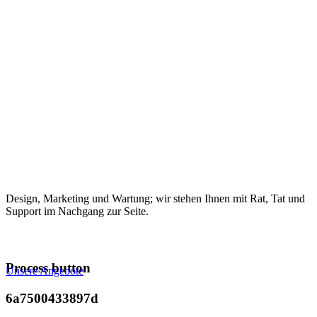
Design, Marketing und Wartung; wir stehen Ihnen mit Rat, Tat und
Support im Nachgang zur Seite.
Process button
Unsere Angebote
6a7500433897d