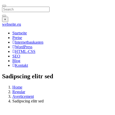
Search
×
webseite
.eu
Startseite
Preise
Internetbaukasten
WordPress
HTML-CSS
SEO
Blog
Kontakt
Sadipscing elitr sed
Home
Regular
Averticement
Sadipscing elitr sed