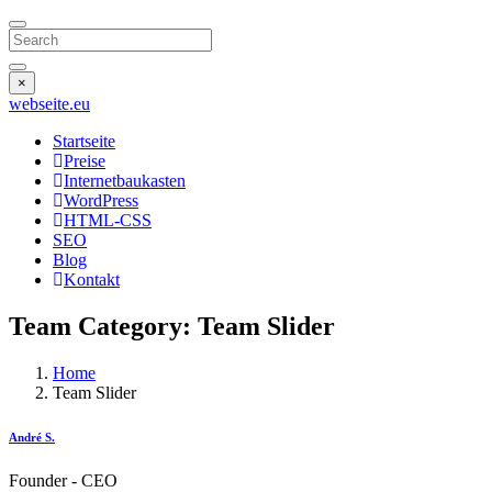
Search
×
webseite
.eu
Startseite
Preise
Internetbaukasten
WordPress
HTML-CSS
SEO
Blog
Kontakt
Team Category:
Team Slider
Home
Team Slider
André S.
Founder - CEO