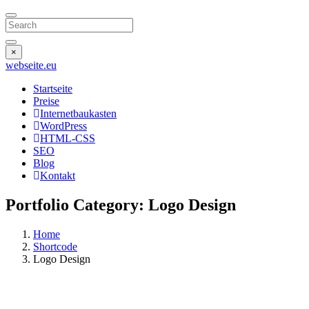
Search
×
webseite
.eu
Startseite
Preise
Internetbaukasten
WordPress
HTML-CSS
SEO
Blog
Kontakt
Portfolio Category:
Logo Design
Home
Shortcode
Logo Design