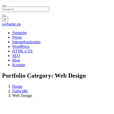
Search
×
webseite
.eu
Startseite
Preise
Internetbaukasten
WordPress
HTML-CSS
SEO
Blog
Kontakt
Portfolio Category:
Web Design
Home
Fullwidth
Web Design